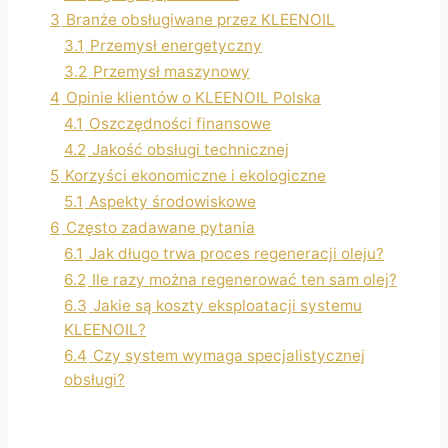
3
Branże obsługiwane przez KLEENOIL
3.1
Przemysł energetyczny
3.2
Przemysł maszynowy
4
Opinie klientów o KLEENOIL Polska
4.1
Oszczędności finansowe
4.2
Jakość obsługi technicznej
5
Korzyści ekonomiczne i ekologiczne
5.1
Aspekty środowiskowe
6
Często zadawane pytania
6.1
Jak długo trwa proces regeneracji oleju?
6.2
Ile razy można regenerować ten sam olej?
6.3
Jakie są koszty eksploatacji systemu
KLEENOIL?
6.4
Czy system wymaga specjalistycznej
obsługi?