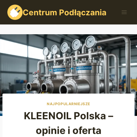
Przejdź
Centrum Podłączania
do
treści
NAJPOPULARNIEJSZE
KLEENOIL Polska –
opinie i oferta